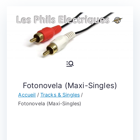
Aller
au
contenu
Les Phils
Que la musique soit... et
la musique fut !
Electrique
Fotonovela (Maxi-Singles)
Accueil
Tracks & Singles
s
Fotonovela (Maxi-Singles)