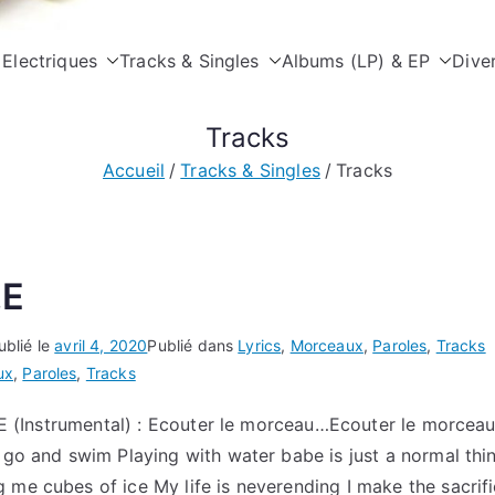
Les Phils E
 Electriques
Tracks & Singles
Que la musique soit... et la m
Albums (LP) & EP
Diver
Tracks
Accueil
Tracks & Singles
Tracks
.E
ublié le
avril 4, 2020
Publié dans
Lyrics
,
Morceaux
,
Paroles
,
Tracks
ux
,
Paroles
,
Tracks
.N.E (Instrumental) : Ecouter le morceau… Ecouter le morce
o go and swim Playing with water babe is just a normal th
 me cubes of ice My life is neverending I make the sacrif