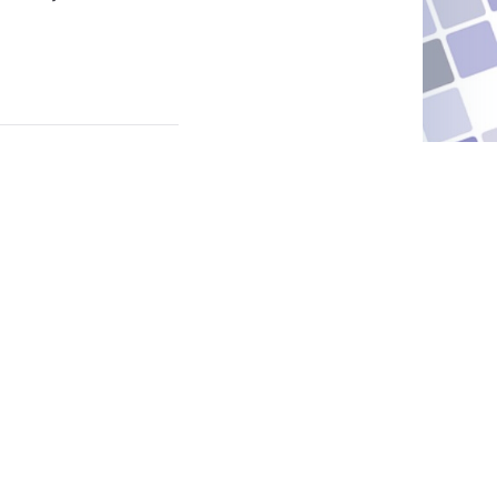
Last articles
Im Nin’Alu
février 16, 2021
Mon Amour
juin 24, 2020
.I.S.C.I.N.E
avril 4, 2020