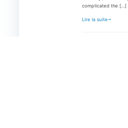
complicated the […]
Lire la suite
Gestion du Site
Connexion
Flux des publications
Flux des commentaires
Site de WordPress-FR
Contact
lesphilselectriques@gmail.com