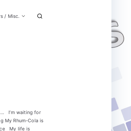
lectriques
usique fut !
s / Misc.
au… I’m waiting for
ing My Rhum-Cola is
ice My life is