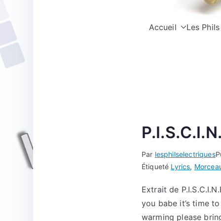
Accueil
Les Phils
P.I.S.C.I.N
Par
lesphilselectriques
P
Étiqueté
Lyrics
,
Morcea
Extrait de P.I.S.C.I
you babe it’s time t
warming please bring